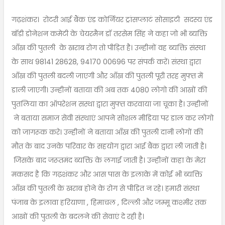
गढ़शंकर। रोटरी आई बैंक एंड कोर्नियर ट्रांसप्लाटं सोसाइटी सदस्य एंड
बॉडी डोनेशन कमेटी के चेयरमैन डॉ तरसेम सिंह ने कहा जो भी ब्यक्ति
आँख की पुतली के खराब रोग तो पीड़ित है। उन्हीनों वह ब्यक्ति संस्था
के साथ 98141 28628, 94170 00696 पर संपर्क करें। संस्था द्वारा
आँख की पुतली बदली जाएगी और आँख की पुतली पूरी तरह मुफ्त में
डाली जाएगी। उन्हीनों बताया की अब तक 4080 लोगो की आखों की
पुतलिया का ऑपरेशन सस्था द्वारा मुफ्त करवाया जा चूका है। उन्हीनों
ने बताया समाज सेवी संस्थाएं आपने सोशल मीडिया पर डाल कर लोगो
को जागरूक करे। उन्हीनों ने बताया आँख की पुतली दानी लोगों की
मौत के बाद उनके परिवार के सहयोग द्वारा आई बैंक द्वारा ली जाती है।
जिसके बाद जरूतमंद ब्यक्ति के लगाई जाती है। उन्हीनों कहा के मेरा
मकसद है कि गढ़शंकर और आस पास के इलाके में कोई भी ब्यक्ति
आँख की पुतली के खराब होने के रोग से पीड़ित न रहे। हमारी संस्था
पंजाब के इलावा हरियाणा , हिमाचल , दिल्ली और जम्मू कश्मीर तक
आखों की पुतली के बदलने की सेवाएं दे रही है।