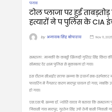
पंजाब
टोल प्लाजा पर हुई ताबड़तोड़ 
हत्यारों ने प पुलिस के CIA इ
by
अजायब सिंह बोपाराय
Nov 11, 202
समराला : मानकी के कबड्डी खिलाड़ी गुरिंदर सिंह किंदा 
सोमवार देर शाम पुलिस से मुकाबला हो गया।
इस दौरान सीआईए स्टाफ खन्ना के इंचार्ज सब-इंस्पेक्टर
फायरिंग में गैंगस्टर करण मादपुर घायल हो गया, जबक
हो गया।
एस.एस.पी. खन्ना डॉ. ज्योति यादव ने बताया कि समराला 
निवासी गांव मादपुर, गुरतेज सिंह उर्फ ​​तेजी बासी निवास