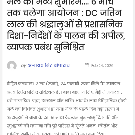
मेले का भव्य शुभारंभ…. 6 मार्च
तक चलेगा आयोजन : DC जतिन
लाल की श्रद्धालुओं से प्रशासनिक
दिशा-निर्देशों के पालन की अपील,
व्यापक प्रबंध सुनिश्चित
by
अजायब सिंह बोपाराय
Feb 24, 2026
रोहित जसवाल। अम्ब (ऊना), 24 फरवरी. ऊना जिले के उपमंडल
अम्ब स्थित प्रसिद्ध तीर्थस्थल डेरा बाबा बड़भाग सिंह, मैड़ी में मंगलवार
को पारंपरिक श्रद्धा, उल्लास और भक्ति भाव के साथ ऐतिहासिक होली
मेले का विधिवत शुभारंभ हो गया। मेले के पहले दिन बड़ी संख्या में
श्रद्धालुओं ने बाबा के दर पर माथा टेककर सुख-समृद्धि, शांति और
खुशहाली की कामना की। पूरे परिसर में गूंजते भजन-कीर्तन और
धार्मिक संगीत ने वातावरण को पूर्णतः भक्तिमय बना दिया।