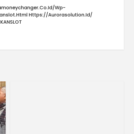
iamoneychanger.co.id/wp-
anslot.html
Https://aurorasolution.id/
UKANSLOT