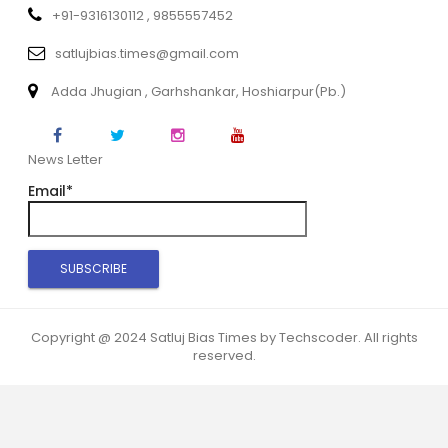
+91-9316130112 , 9855557452
satlujbias.times@gmail.com
Adda Jhugian , Garhshankar, Hoshiarpur(Pb.)
News Letter
Email*
Copyright @ 2024 Satluj Bias Times by Techscoder. All rights
reserved.