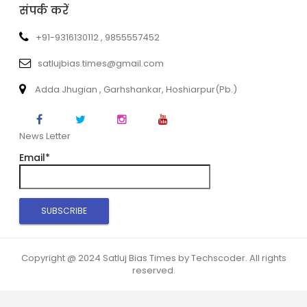
संपर्क करें
+91-9316130112 , 9855557452
satlujbias.times@gmail.com
Adda Jhugian , Garhshankar, Hoshiarpur(Pb.)
News Letter
Email*
Copyright @ 2024 Satluj Bias Times by Techscoder. All rights
reserved.