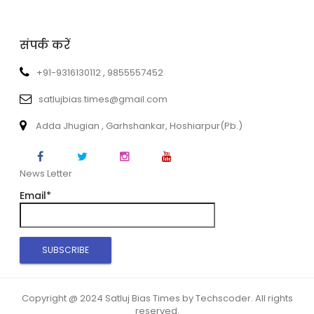
संपर्क करें
+91-9316130112 , 9855557452
satlujbias.times@gmail.com
Adda Jhugian , Garhshankar, Hoshiarpur(Pb.)
News Letter
Email*
Copyright @ 2024 Satluj Bias Times by Techscoder. All rights
reserved.