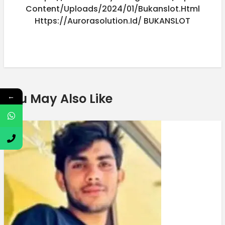
Content/uploads/2024/01/bukanslot.html
Https://aurorasolution.id/
BUKANSLOT
You May Also Like
←