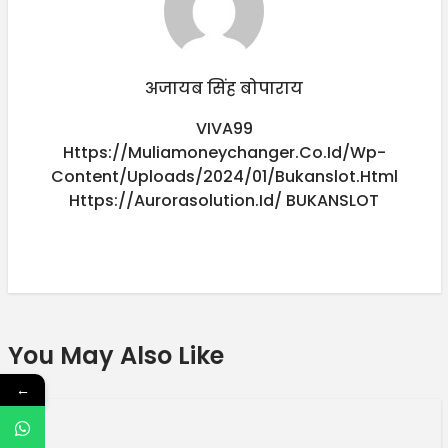
अजायब सिंह बोपाराय
VIVA99
Https://muliamoneychanger.co.id/wp-
Content/uploads/2024/01/bukanslot.html
Https://aurorasolution.id/
BUKANSLOT
You May Also Like
←