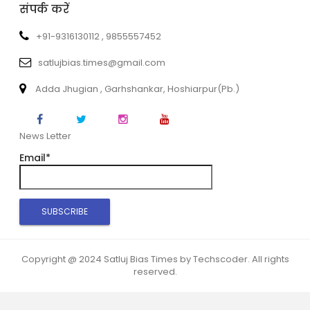
संपर्क करें
+91-9316130112 , 9855557452
satlujbias.times@gmail.com
Adda Jhugian , Garhshankar, Hoshiarpur(Pb.)
News Letter
Email*
Copyright @ 2024 Satluj Bias Times by Techscoder. All rights
reserved.