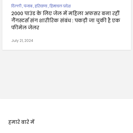
दिल्ली
,
पंजाब
,
हरियाणा
,
हिमाचल प्रदेश
2000 पाउंड के ल‍िए जेल में मह‍िला अफसर बना रहीं
गैंगस्‍टर्स संग शारीर‍िक संबंध : पकड़ी जा चुकी है एक
फीमेल जेलर
July 21, 2024
हमारे बारे में