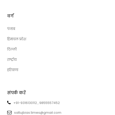
वर्ग
पंजाब
हिमाचल प्रदेश
दिल्ली
राष्ट्रीय
हरियाणा
संपर्क करें
+91-9316130112 , 9855557452
satlujbias.times@gmail.com