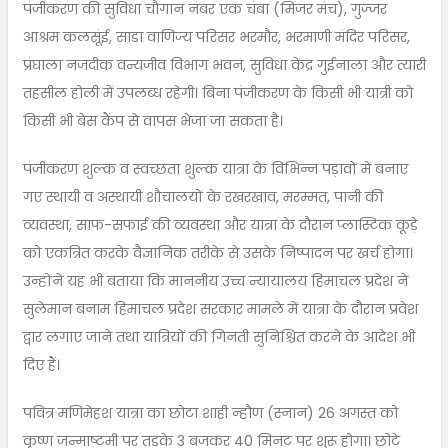
पंजीकरण की सुविधा चौगान नंबर एक चंबा (मिंजर मंच), गुज्जर
आश्रम कलसूंई, साडा वाणिज्य परिसर भरमौर, भरमाणी मंदिर परिसर,
प्रंघाला नजदीक वन्यजीव विभाग भवन, सुविधा केंद्र गुईनाला और त्यारी
तहसील होली में उपलब्ध रहेगी। बिना पंजीकरण के किसी भी यात्री को
किसी भी बेस कैंप से वापस भेजा जा सकता है।
पंजीकरण शुल्क व स्वच्छता शुल्क यात्रा के विभिन्न पड़ावों में बनाए
गए स्थायी व अस्थायी शौचालयों के रखरखाव, मरम्मत, पानी की
व्यवस्था, साफ-सफाई की व्यवस्था और यात्रा के दौरान प्लास्टिक कूड़े
को एकत्रित करके वैज्ञानिक तरीके से उसके निष्पादन पर खर्च होगा।
उन्होंने यह भी बताया कि माननीय उच्च न्यायालय हिमाचल प्रदेश ने
सुलेमान बनाम हिमाचल प्रदेश सरकार मामले में यात्रा के दौरान प्रवेश
द्वार लगाए जाने तथा यात्रियों की गिनती सुनिश्चित करने के आदेश भी
दिए हैं।
पवित्र मणिमेहश यात्रा का छोटा शाही न्हौण (स्नान) 26 अगस्त को
कृष्ण जन्माष्टमी पर तड़के 3 बजकर 40 मिनट पर शुरू होगा। छोटे