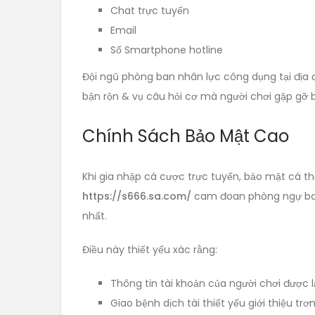
Chat trực tuyến
Email
Số Smartphone hotline
Đội ngũ phòng ban nhân lực công dụng tại địa đi
bận rộn & vụ câu hỏi cơ mà người chơi gặp gỡ 
Chính Sách Bảo Mật Cao
Khi gia nhập cá cược trực tuyến, bảo mật cá thể
https://s666.sa.com/
cam đoan phòng ngự ban
nhất.
Điều này thiết yếu xác rằng:
Thông tin tài khoản của người chơi được 
Giao bệnh dịch tài thiết yếu giới thiệu trơn