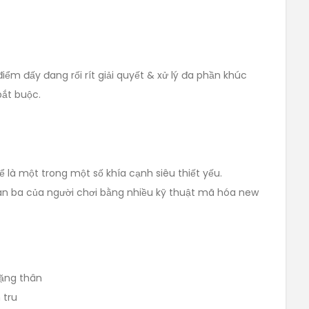
ểm đấy đang rối rít giải quyết & xử lý đa phần khúc
bắt buộc.
 là một trong một số khía cạnh siêu thiết yếu.
 ba của người chơi bằng nhiều kỹ thuật mã hóa new
lặng thân
 tru