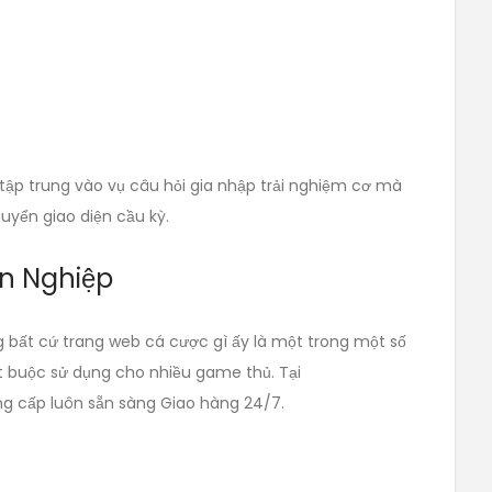
tập trung vào vụ câu hỏi gia nhập trải nghiệm cơ mà
uyển giao diện cầu kỳ.
n Nghiệp
g bất cứ trang web cá cược gì ấy là một trong một số
t buộc sử dụng cho nhiều game thủ. Tại
ng cấp luôn sẵn sàng Giao hàng 24/7.