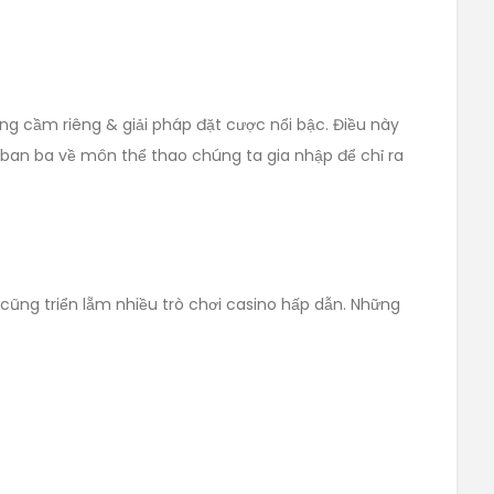
ng cầm riêng & giải pháp đặt cược nổi bậc. Điều này
 ban ba về môn thể thao chúng ta gia nhập để chỉ ra
cũng triển lẵm nhiều trò chơi casino hấp dẫn. Những