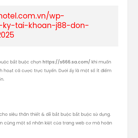
thotel.com.vn/wp-
ky-tai-khoan-j88-don-
2025
buộc bắt buộc chọn
https://s666.sa.com/
khi muốn
 hoạt cá cược trực tuyến. Dưới ấy là một số ít điểm
n.
ho siêu thân thiết & dễ bắt buộc bắt buộc sử dụng.
en cùng một số nhân kiệt của trang web cơ mà hoàn