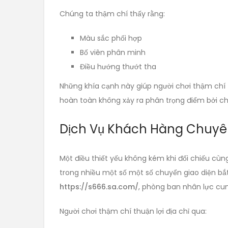
Chúng ta thậm chí thấy rằng:
Màu sắc phối hợp
Bố viên phân minh
Điều hướng thướt tha
Những khía cạnh này giúp người chơi thậm chí 
hoàn toàn không xảy ra phân trọng điểm bởi ch
Dịch Vụ Khách Hàng Chuyê
Một điều thiết yếu không kém khi đối chiếu cùn
trong nhiều một số một số chuyển giao diện bắ
https://s666.sa.com/
, phòng ban nhân lực cu
Người chơi thậm chí thuận lợi địa chỉ qua: