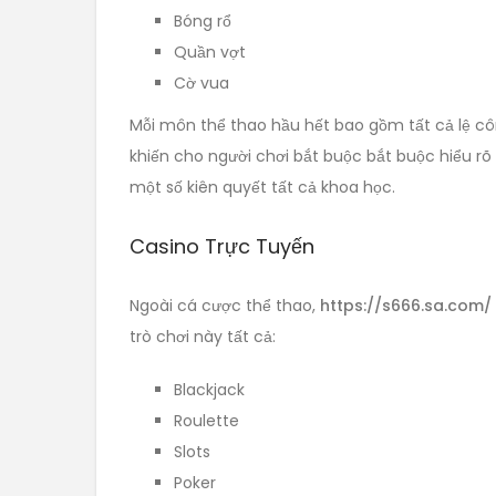
Bóng rổ
Quần vợt
Cờ vua
Mỗi môn thể thao hầu hết bao gồm tất cả lệ cô
khiến cho người chơi bắt buộc bắt buộc hiểu rõ
một số kiên quyết tất cả khoa học.
Casino Trực Tuyến
Ngoài cá cược thể thao,
https://s666.sa.com/
trò chơi này tất cả:
Blackjack
Roulette
Slots
Poker