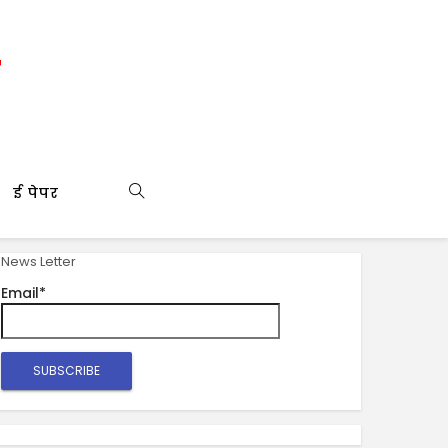
ई पेपर
News Letter
Email*