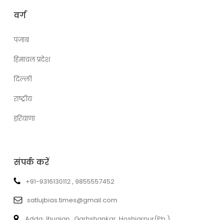
वर्ग
पंजाब
हिमाचल प्रदेश
दिल्ली
राष्ट्रीय
हरियाणा
संपर्क करें
+91-9316130112 , 9855557452
satlujbias.times@gmail.com
Adda Jhugian , Garhshankar, Hoshiarpur(Pb.)