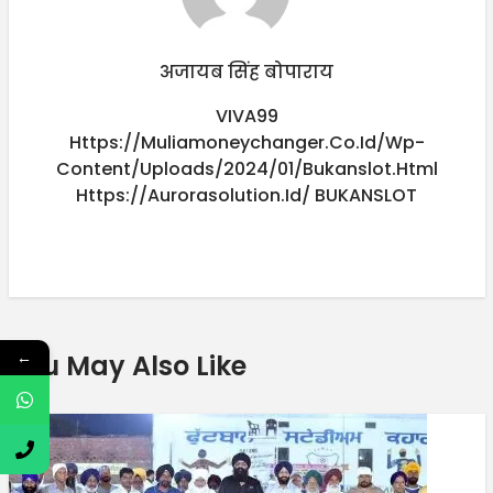
अजायब सिंह बोपाराय
VIVA99
Https://muliamoneychanger.co.id/wp-
Content/uploads/2024/01/bukanslot.html
Https://aurorasolution.id/
BUKANSLOT
←
You May Also Like