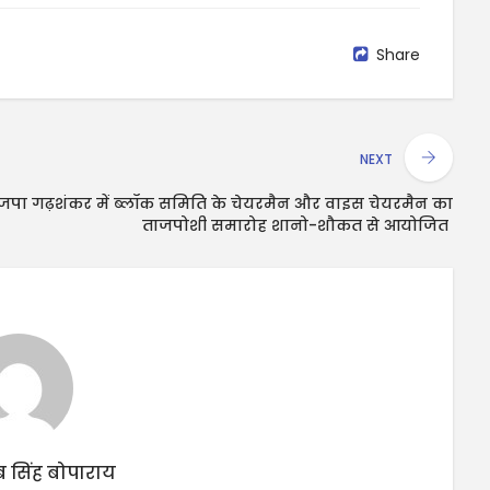
Share
NEXT
ाजपा
गढ़शंकर में ब्लॉक समिति के चेयरमैन और वाइस चेयरमैन का
ताजपोशी समारोह शानो-शौकत से आयोजित
 सिंह बोपाराय