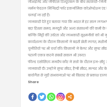
जीआईजेड और जीपीएस रिन्यूएबल के बीच सरकारी-निजी भागी
जर्मन फेडरल मिनिस्ट्री फॉर इकनॉमिक कोऑपरेशन एंड डेवलप
चलाई जा रही है।
जानकारी देते हुए बताया गया कि भारत में हर साल लगभ
बड़ा हिस्सा समय, मजदूरी और अन्य संसाधनों की कमी के क
बल्कि मिट्टी की उर्वरता और लाभकारी सूक्ष्मजीवों को भी न
कार्यशाला के दौरान किसानों ने बढ़ती खेती लागत, मशीनों
चुनौतियों पर भी चर्चा की। किसानों ने बेलर और सुपर स
पराली एकत्र करने संबंधी सवाल भी उठाए।
फील्ड एसोसिएट मनदीप कौर ने सत्रों के दौरान इन-सीट
जानकारी दी। उन्होंने सुपर सीडर, हैप्पी सीडर, मल्चर और 
बायोगैस से जुड़ी संभावनाओं पर भी विस्तार से प्रकाश डाला
Share