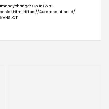
iamoneychanger.co.id/wp-
anslot.html
Https://aurorasolution.id/
UKANSLOT