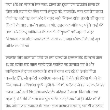
गया और वह नहर में गिर गया. दोस्त को डूबता देख लवप्रीत बिना देर
किए उसे बचाने के लिए पानी में कूद पड़े. हालांकि, नहर का तेज बहाव
दोनों पर भारी पड़ गया और वे बाहर नहीं निकल सके। हादसे की सूचना
मिलने के बाद स्थानीय प्रशासन और राहत दल मौके पर पहुंचे. कई घंटे
तक चले रेस्क्यू अभियान के बाद दोनों युवकों को नहर से बाहर
निकाला गया और अस्पताल ले जाया गया, जहां डॉक्टरों ने उन्हें मृत
घोषित कर दिया।
लवप्रीत सिंह बरनाला जिले के तपा कस्बे के घुन्नस रोड के रहने वाले
थे. वह करीब ढाई साल पहले वर्क परमिट पर कनाडा गए थे और
मॉन्ट्रियल में ट्राला चालक के रूप में काम कर रहे थे। उनके पिता
बलवीर सिंह, जो पूर्व सीआरपीएफ जवान हैं, ने बेटे को विदेश भेजने के
लिए अपनी अधिकांश कृषि भूमि बेच दी थी. परिवार ने इस पर करीब 29
लाख रुपये खर्च किए थे।लवप्रीत के परिवार में माता-पिता और एक
बहन हैं. बेटे की मौत के बाद पूरा परिवार गहरे सदमे में है। परिजनों ने
केंद्र और पंजाब सरकार के साथ-साथ कनाडा सरकार, प्रवासी भारतीयों