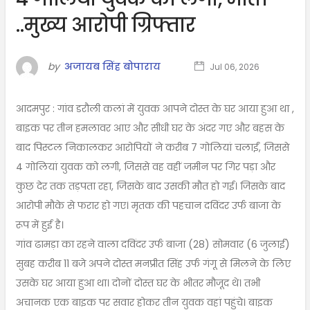
..मुख्य आरोपी ग्रिफ्तार
by
अजायब सिंह बोपाराय
Jul 06, 2026
आदमपुर : गांव डरौली कलां में युवक आपने दोस्त के घर आया हुआ था ,
बाइक पर तीन हमलावर आए और सीधी घर के अंदर गए और बहस के
बाद पिस्टल निकालकर आरोपियों ने करीब 7 गोलियां चलाईं, जिससे
4 गोलियां युवक को लगी, जिससे वह वहीं जमीन पर गिर पड़ा और
कुछ देर तक तड़पता रहा, जिसके बाद उसकी मौत हो गई। जिसके बाद
आरोपी मौके से फरार हो गए। मृतक की पहचान दविंदर उर्फ बाजा के
रूप में हुई है।
गांव ढामड़ा का रहने वाला दविंदर उर्फ बाजा (28) सोमवार (6 जुलाई)
सुबह करीब 11 बजे अपने दोस्त मनप्रीत सिंह उर्फ गंगू से मिलने के लिए
उसके घर आया हुआ था। दोनों दोस्त घर के भीतर मौजूद थे। तभी
अचानक एक बाइक पर सवार होकर तीन युवक वहां पहुंचे। बाइक