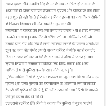
सवार युवक सीधे मनप्रीत सिंह के घर के अंदर दाखिल हो गए। घर के
अंदर जाते ही किसी बात को लेकर इन युवकों और दविंदर के बीच तीखी
बहस शुरू हो गई। देखते ही देखते यह विवाद इतना बढ़ गया कि आरोपियों
ने पिस्टल निकाल ली और फायरिंग शुरू कर दी।
हमलावरों ने दविंदर को निशाना बनाते हुए करीब 7 से 8 राउंड गोलियां
चलाईं। इस अंधाधुंध फायरिंग में दविंदर को चार गोलियां लगीं, जो
उसकी टांग, पेट और सिर में लगीं। गोलियां लगने के कारण अत्यधिक
खून बह गया और गंभीर रूप से घायल दविंदर ने मौके पर ही दम तोड़
दिया। वारदात को अंजाम देने के बाद आरोपी मौके से फरार हो गए।
सूचना मिलते ही एसएसपी हरविंदर सिंह विर्क, एसपी और अन्य
अधिकारी भारी पुलिस बल के साथ मौके पर पहुंचे।
पुलिस अधिकारियों ने तुरंत घटनास्थल का मुआयना किया और साक्ष्य
जुटाने शुरू किए। पुलिस को घटनास्थल के आसपास लगे सीसीटीवी
कैमरों की फुटेज भी मिली है, जिसमें वारदात और आरोपियों के भागने
की पूरी घटना कैद हो गई है।
एसएसपी हरविंदर सिंह विर्क ने बताया कि पुलिस ने मुख्य आरोपी