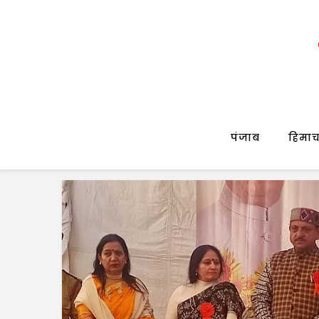
पंजाब
हिमाच