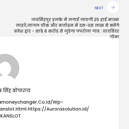
NEXT
जयसिंहपुर हलके में लगाई जाएगी 25 हाई मास्क
लाइटें,जांगल चौक और मलोढ़न में दस-दस लाख से बनेंगे
प्रवेश द्वार - साढ़े 8 करोड़ से जुड़ेगा पपरोला गांव : यादविंदर
गोमा
 सिंह बोपाराय
iamoneychanger.co.id/wp-
anslot.html
Https://aurorasolution.id/
UKANSLOT