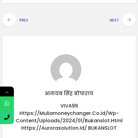
PREV
NEXT
←
अजायब सिंह बोपाराय
VIVA99
Https://muliamoneychanger.co.id/wp-
Content/uploads/2024/01/bukanslot.html
Https://aurorasolution.id/
BUKANSLOT