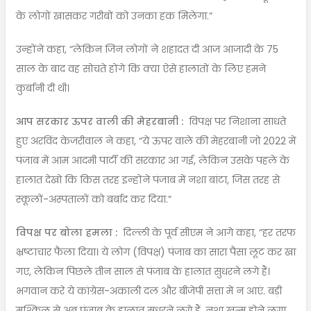
के लोगों खासकर गरीबों को उनका हक मिलेगा.”
उन्होंने कहा, “लेकिन जिन लोगों ने शहादत दी आज आजादी के 75
साल के बाद वह सोचते होंगे कि क्या ऐसे हालातों के लिए हमने
कुर्बानी दी थी।
आप सरकार ऊपर वाली की मेहरबानी :
विपक्ष पर निशाना साधते
हुए अरविंद केजरीवाल ने कहा, “ये ऊपर वाले की मेहरबानी जो 2022 में
पंजाब में आम आदमी पार्टी की सरकार आ गई, लेकिन उसके पहले के
हालात देखो कि किस तरह इन्होंने पंजाब में नशा बांटा, जिस तरह से
स्कूलों-अस्पतालों को बर्बाद कर दिया.”
विपक्ष पर बोला हमला :
दिल्ली के पूर्व सीएम ने आगे कहा, “हर तरफ
भ्रष्टाचार फैला दिया। ये लोग (विपक्ष) पंजाब का सारा पैसा लूट कर खा
गए, लेकिन पिछले तीन साल से पंजाब के हालात सुधरने लगे हैं।
भगवान करे ये कांग्रेस-अकाली दल और बीजेपी सत्ता में न आएं. बड़ी
मुश्किल से अब पंजाब के हालात सुधरने लगे हैं. नशा खत्म होने लगा