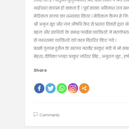
संदेश देते हैं । वसुधैव कुटुम्बकम् और शिव संकल्प अर्थ सब
भाईचारा क़ायम हो सकता है । पूर्व सांसद अविनाश राय खन
मेडिकल स्टाफ का धन्यवाद किया । मेडिकल कैम्प में निःशु
श्री अनुज सूद और जन औषधि केंद्र से प्रशांत तिवारी द्वारा 
बहल और साथियों के समक्ष पच्चीस व्यक्तियों ने मरणोपरां
से ज़रूरतमंद व्यक्तियों को वस्त्र वितरित किए गये ।
बस्सी ग़ुलाम हुसैन के सरपंच नरवीर ठाकुर नंदी ने भी 
मेहता, दीपिका प्लाहा ठाकुर नरिंदर सिंह , अनुराग सूद , 
Share
Comments