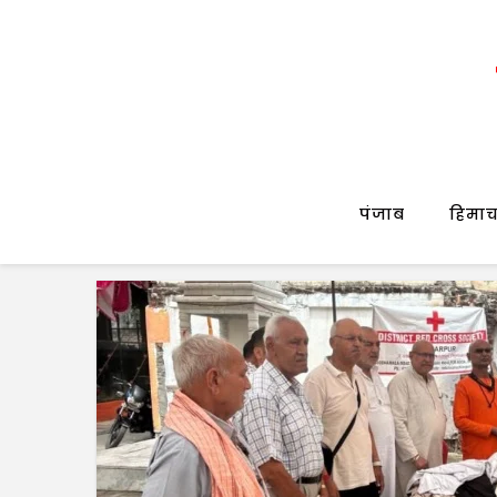
पंजाब
हिमाच