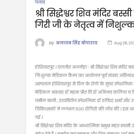
पंजाब
श्री सिद्धेश्वर शिव मंदिर बस्स
गिरी जी के नेतृत्व में निशुल
by
अजायब सिंह बोपाराय
Aug 28, 20
होशियारपुर । दलजीत अजनोहा : श्री सिद्धेश्वर शिव मंदिर बस्
निःशुल्क मेडिकल कैम्प का आयोजन पूर्व सांसद अविना
अस्पताल होशियारपुर से दिल के रोगों के सुपर स्पेशलिस्
मेडिकल अफ़सर डॉ महक प्रीत वि डॉ अभिनव कलिया व प्रिंस 
जमील बाली , डायबिटीज स्पेशलिस्ट डॉ रूपिंदर शर्मा और उ
चिकित्सकों ने लगभग ५०० रोगियों की जाँच की । इस अवसर
गई ।
श्री सिद्धेश्वर शिव मंदिर के आध्यात्मिक प्रमुख महंत स्व