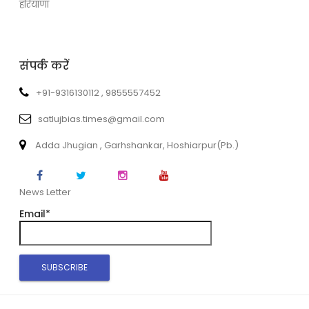
हरियाणा
संपर्क करें
+91-9316130112 , 9855557452
satlujbias.times@gmail.com
Adda Jhugian , Garhshankar, Hoshiarpur(Pb.)
News Letter
Email*