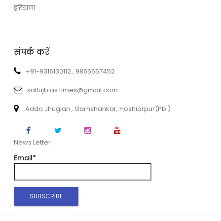
हरियाणा
संपर्क करें
+91-9316130112 , 9855557452
satlujbias.times@gmail.com
Adda Jhugian , Garhshankar, Hoshiarpur(Pb.)
News Letter
Email*