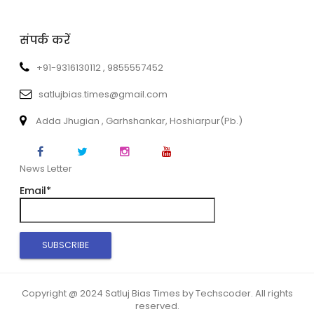
संपर्क करें
+91-9316130112 , 9855557452
satlujbias.times@gmail.com
Adda Jhugian , Garhshankar, Hoshiarpur(Pb.)
News Letter
Email*
Copyright @ 2024 Satluj Bias Times by Techscoder. All rights
reserved.