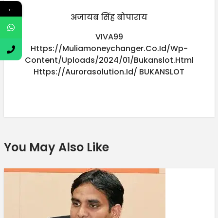
←
अजायब सिंह बोपाराय
VIVA99
Https://muliamoneychanger.co.id/wp-
Content/uploads/2024/01/bukanslot.html
Https://aurorasolution.id/
BUKANSLOT
You May Also Like