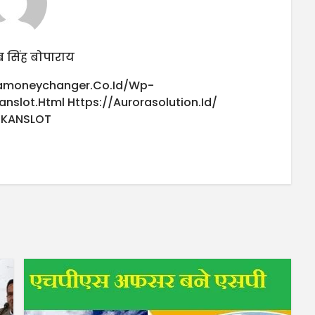
 सिंह बोपाराय
iamoneychanger.co.id/wp-
anslot.html
Https://aurorasolution.id/
UKANSLOT