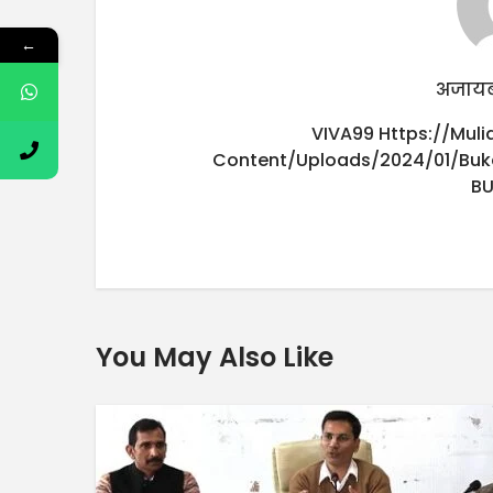
←
अजायब
VIVA99
Https://mul
Content/uploads/2024/01/buk
B
You May Also Like