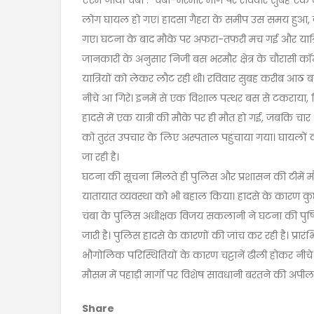
एएम नाथ। चंबा : चंबा-भरमौर मार्ग पर रविवार सुबह एक द
लोग घायल हो गए। हादसा गैहरा के समीप उस समय हुआ, 
गए। घटना के बाद मौके पर अफरा-तफरी मच गई और यात्रियो
जानकारी के अनुसार निजी बस भरमौर क्षेत्र के चौरासी कॉम्
यात्रियों को लेकर लौट रही थी। रविवार सुबह करीब आठ बजे 
नीचे आ गिरे। इनमें से एक विशाल पत्थर बस से टकराया, जिस
हादसे में एक यात्री की मौके पर ही मौत हो गई, जबकि च
को तुरंत उपचार के लिए अस्पताल पहुंचाया गया। घायलों 
जा रही है।
घटना की सूचना मिलते ही पुलिस और प्रशासन की टीमें मौके
यातायात व्यवस्था को भी बहाल किया। हादसे के कारण कु
चंबा के पुलिस अधीक्षक विजय सकलानी ने घटना की पुष्ट
जारी है। पुलिस हादसे के कारणों की जांच कर रही है। प्रारं
भौगोलिक परिस्थितियों के कारण चट्टानें ढीली होकर नीचे ग
मौसम में पहाड़ी मार्गों पर विशेष सावधानी बरतने की अपील
Share