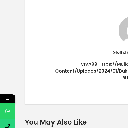
अजायब
VIVA99
Https://mul
Content/uploads/2024/01/buk
B
←
You May Also Like