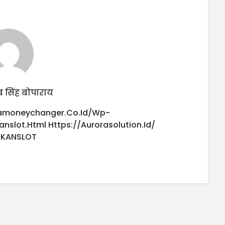
 सिंह बोपाराय
iamoneychanger.co.id/wp-
anslot.html
Https://aurorasolution.id/
UKANSLOT