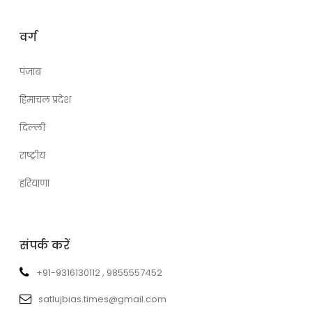
वर्ग
पंजाब
हिमाचल प्रदेश
दिल्ली
राष्ट्रीय
हरियाणा
संपर्क करें
+91-9316130112 , 9855557452
satlujbias.times@gmail.com