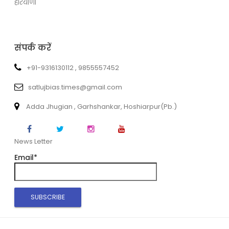
हरियाणा
संपर्क करें
+91-9316130112 , 9855557452
satlujbias.times@gmail.com
Adda Jhugian , Garhshankar, Hoshiarpur(Pb.)
News Letter
Email*