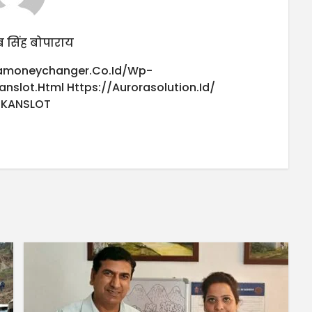
 सिंह बोपाराय
iamoneychanger.co.id/wp-
anslot.html
Https://aurorasolution.id/
UKANSLOT