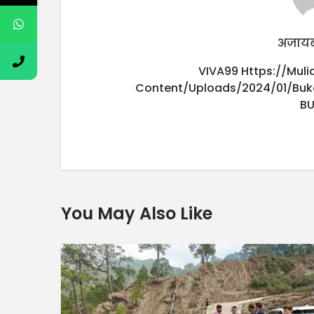
अजायब
VIVA99
Https://mul
Content/uploads/2024/01/buk
B
You May Also Like