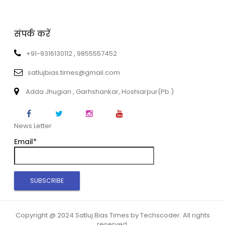
संपर्क करें
+91-9316130112 , 9855557452
satlujbias.times@gmail.com
Adda Jhugian , Garhshankar, Hoshiarpur(Pb.)
News Letter
Email*
Copyright @ 2024 Satluj Bias Times by Techscoder. All rights
reserved.