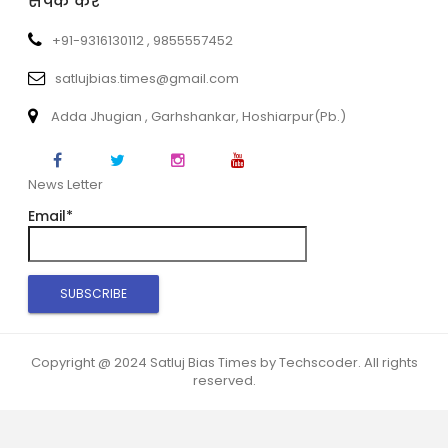
संपर्क करें
+91-9316130112 , 9855557452
satlujbias.times@gmail.com
Adda Jhugian , Garhshankar, Hoshiarpur(Pb.)
News Letter
Email*
Copyright @ 2024 Satluj Bias Times by Techscoder. All rights
reserved.