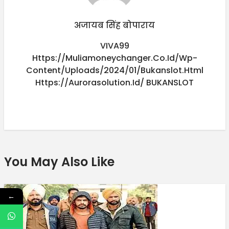
अजायब सिंह बोपाराय
VIVA99
Https://muliamoneychanger.co.id/wp-
Content/uploads/2024/01/bukanslot.html
Https://aurorasolution.id/
BUKANSLOT
You May Also Like
←