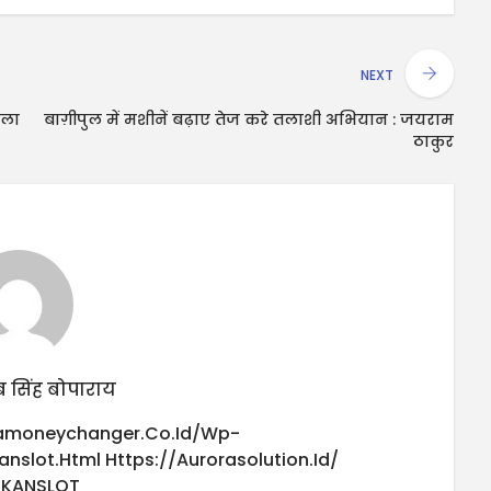
NEXT
िला
बाग़ीपुल में मशीनें बढ़ाए तेज करे तलाशी अभियान : जयराम
ठाकुर
 सिंह बोपाराय
iamoneychanger.co.id/wp-
anslot.html
Https://aurorasolution.id/
UKANSLOT