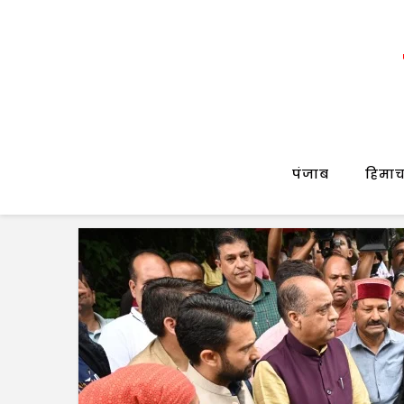
पंजाब
हिमाच