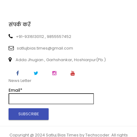
संपर्क करें
+91-9316130112 , 9855557452
satlujbias.times@gmail.com
Adda Jhugian , Garhshankar, Hoshiarpur(Pb.)
News Letter
Email*
Copyright @ 2024 Satluj Bias Times by Techscoder. All rights