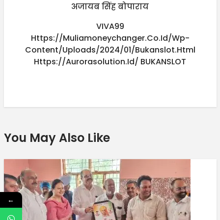
अजायब सिंह बोपाराय
VIVA99
Https://muliamoneychanger.co.id/wp-
Content/uploads/2024/01/bukanslot.html
Https://aurorasolution.id/
BUKANSLOT
You May Also Like
←