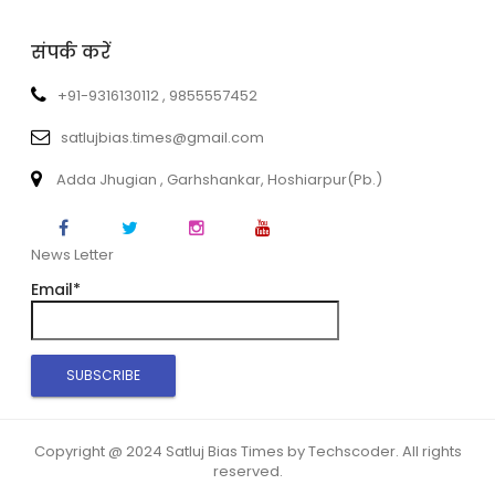
संपर्क करें
+91-9316130112 , 9855557452
satlujbias.times@gmail.com
Adda Jhugian , Garhshankar, Hoshiarpur(Pb.)
News Letter
Email*
Copyright @ 2024 Satluj Bias Times by Techscoder. All rights
reserved.