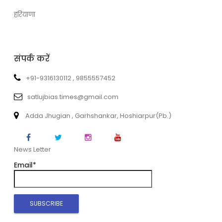
हरियाणा
संपर्क करें
+91-9316130112 , 9855557452
satlujbias.times@gmail.com
Adda Jhugian , Garhshankar, Hoshiarpur(Pb.)
News Letter
Email*