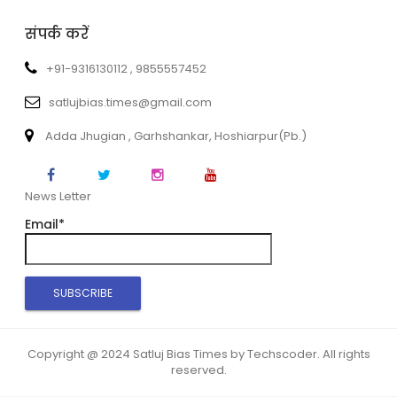
संपर्क करें
+91-9316130112 , 9855557452
satlujbias.times@gmail.com
Adda Jhugian , Garhshankar, Hoshiarpur(Pb.)
News Letter
Email*
Copyright @ 2024 Satluj Bias Times by Techscoder. All rights
reserved.