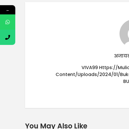
←
अजायब
VIVA99
Https://mul
Content/uploads/2024/01/buk
B
You May Also Like