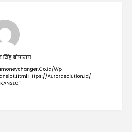
 सिंह बोपाराय
iamoneychanger.co.id/wp-
anslot.html
Https://aurorasolution.id/
UKANSLOT