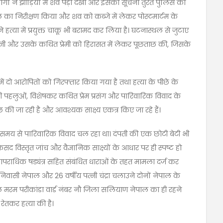
ं ने झाड़ियों में शव पड़ा देखा और इसकी सूचना तुरंत पुलिस को
ल का निरीक्षण किया और शव को कब्जे में लेकर पोस्टमार्टम के
त्या में प्रयुक्त चाकू भी बरामद कर लिया है। घटनास्थल से जुटाए
त्नी और उसके कथित प्रेमी को हिरासत में लेकर पूछताछ की, जिसके
ं दो आरोपितों को गिरफ्तार किया गया है तथा हत्या के पीछे के
 पहलुओं, विशेषकर कथित प्रेम प्रसंग और पारिवारिक विवाद के
की जा रही है और आवश्यक साक्ष्य एकत्र किए जा रहे हैं।
समय से पारिवारिक विवाद चल रहा था। दंपती की एक छोटी बेटी भी
 विस्तृत जांच और वैज्ञानिक साक्ष्यों के आधार पर ही स्पष्ट हो
राधिक षड्यंत्र सहित संबंधित धाराओं के तहत मामला दर्ज कर
िवासी नेपाल और 26 वर्षीय पत्नी चंद्रा चलाउने दोनों नेपाल के
तहसील मरम परीकांडा वार्ड नंबर नौ जिला सलियाण नेपाल का ही रहने
रेतकर हत्या की है।