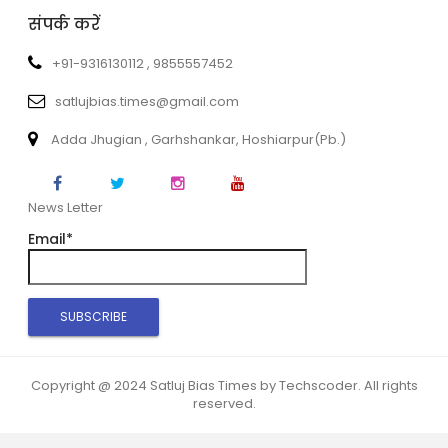
संपर्क करें
+91-9316130112 , 9855557452
satlujbias.times@gmail.com
Adda Jhugian , Garhshankar, Hoshiarpur(Pb.)
News Letter
Email*
Copyright @ 2024 Satluj Bias Times by Techscoder. All rights
reserved.